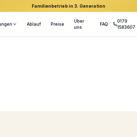
Familienbetrieb in 3. Generation
Über
0179
tungen
Ablauf
Preise
FAQ
uns
1583607