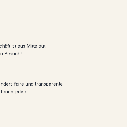
chäft ist aus
Mitte
gut
en Besuch!
onders faire und transparente
 Ihnen jeden