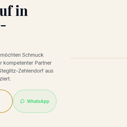
uf
in
z-
 möchten
Schmuck
hr kompetenter Partner
Steglitz-Zehlendorf
aus
iert.
WhatsApp