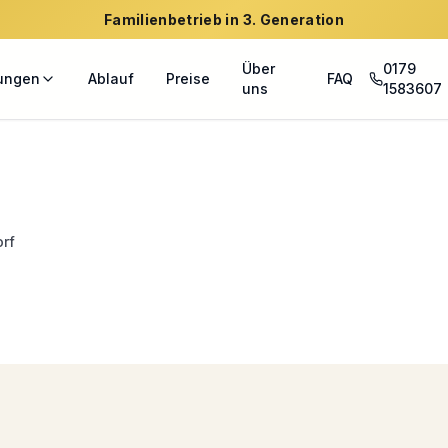
Familienbetrieb in 3. Generation
Über
0179
tungen
Ablauf
Preise
FAQ
uns
1583607
orf